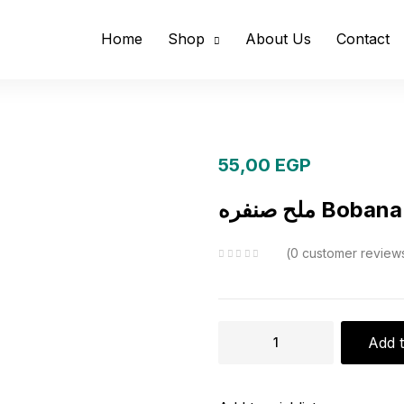
Home
Shop
About Us
Contact
55,00
EGP
ملح صنفره Bobana
0
customer review
ملح
Add t
صنفره
Bobana