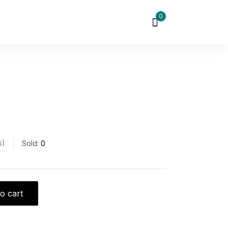
0
s
Sold:
0
o cart