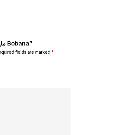
Be the first to review “ملح صنفره Bobana”
equired fields are marked
*